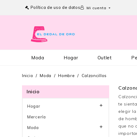
Política de uso de datos
Mi cuenta

Moda
Hogar
Outlet
Pe
Inicio
Moda
Hombre
Calzoncillos
Calzonc
Inicio
Calzonci
te sient

Hogar
elegir l
Mercería
de hombr
que no a

Moda
importan