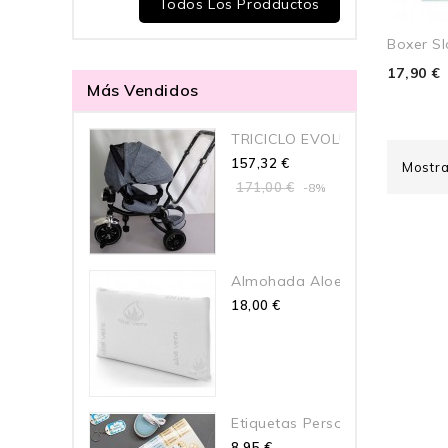
Todos Los Prodductos
Boxer Sl
17,90 €
Más Vendidos
TRICICLO EVOLUTIVO Y SILLA..
157,32 €
Mostra
171,00 €
-8%
Almohada Aloe Vera Visco
18,00 €
Etiquetas Personalizada...
8,95 €