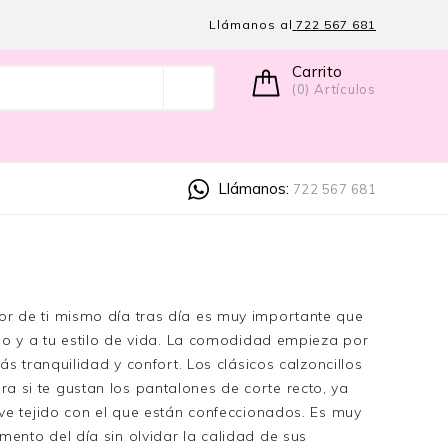
Llámanos al
722 567 681
Carrito
(0) Artículos
Llámanos:
722 567 681
r de ti mismo día tras día es muy importante que
po y a tu estilo de vida. La comodidad empieza por
s tranquilidad y confort. Los clásicos calzoncillos
 si te gustan los pantalones de corte recto, ya
ave tejido con el que están confeccionados. Es muy
ento del día sin olvidar la calidad de sus