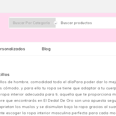
rsonalizados
Blog
illos
llos de hombre, comodidad todo el díaPara poder dar lo mejo
as cómodo, y para ello tu ropa se tiene que adaptar a tu cuer
a ropa interior adecuada para ti, aquella que te proporciona má
e que encontrarás en El Dedal De Oro son una apuesta segura
prietan los muslos y se disimulan bajo la ropa gracias al su
te escoger la ropa interior masculina perfecta para cada mom