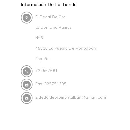
Información De La Tienda
El Dedal De Oro
C/ Don Lino Ramos
Nº 3
45516 La Puebla De Montalbán
España
722567681
Fax:
925751305
Eldedaldeoromontalban@gmail.com