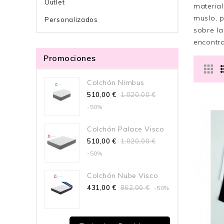
Outlet
material
muslo, p
Personalizados
sobre la
encontra
Promociones
Colchón Nimbus
510,00 €
1.020,00 €
-50%
Colchón Palace Visco
510,00 €
1.020,00 €
-50%
Colchón Nube Visco
431,00 €
862,00 €
-50%