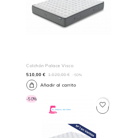
Colchón Palace Visco
510,00 €
1.020,00 €
-50%
Añadir al carrito
-50%
favorite_border