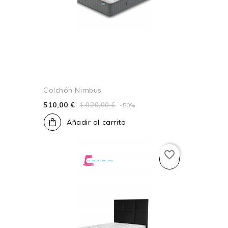
Colchón Nimbus
510,00 €
1.020,00 €
-50%
Añadir al carrito
favorite_border