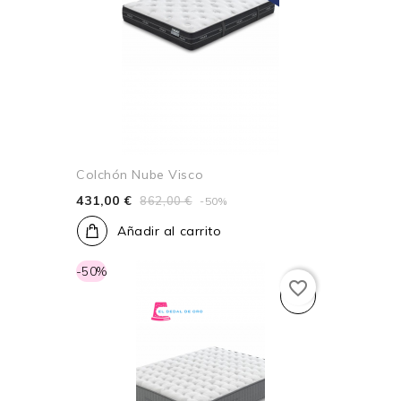
Colchón Nube Visco
431,00 €
862,00 €
-50%
Añadir al carrito
-50%
favorite_border