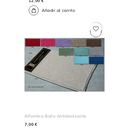
12,00 €
Añadir al carrito
favorite_border
Alfombra Baño Antideslizante
7,00 €